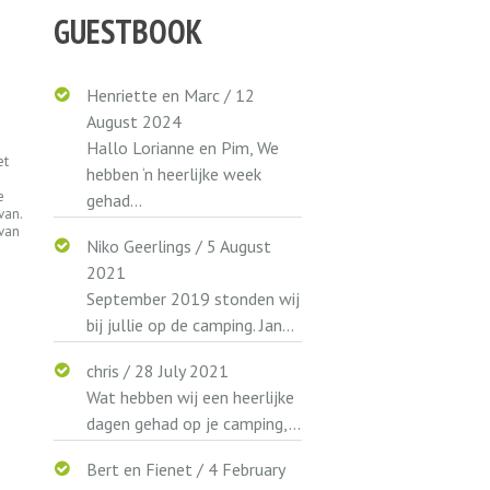
GUESTBOOK
Henriette en Marc
/
12
August 2024
Hallo Lorianne en Pim, We
et
hebben ‘n heerlijke week
e
gehad...
van.
van
Niko Geerlings
/
5 August
2021
September 2019 stonden wij
bij jullie op de camping. Jan...
chris
/
28 July 2021
Wat hebben wij een heerlijke
dagen gehad op je camping,...
Bert en Fienet
/
4 February