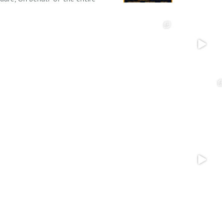
am at Camping La Bedure, we
sh you the very best for the
w year! We hope...