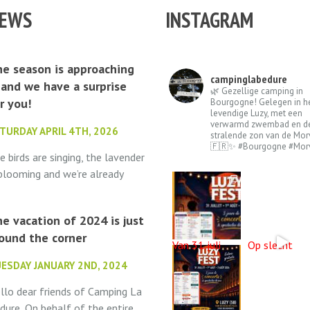
EWS
INSTAGRAM
e season is approaching
campinglabedure
and we have a surprise
🌿 Gezellige camping in
r you!
Bourgogne! Gelegen in h
levendige Luzy, met een
verwarmd zwembad en d
TURDAY APRIL 4TH, 2026
stralende zon van de Mor
🇫🇷✨ #Bourgogne #Mor
e birds are singing, the lavender
 blooming and we’re already
lling out the welcome mat.
mping La Bédure opens its
e vacation of 2024 is just
ors on May 1st...
ound the corner
Van 31 juli
Op slecht
ESDAY JANUARY 2ND, 2024
llo dear friends of Camping La
dure, On behalf of the entire