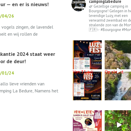
campinglabedure
ur — en er is nieuws!
🌿 Gezellige camping in
Bourgogne! Gelegen in h
levendige Luzy, met een
/04/26
verwarmd zwembad en d
stralende zon van de Mor
 vogels zingen, de lavendel
🇫🇷✨ #Bourgogne #Mor
oeit en wij rollen de
lkomstmat alvast uit.
mping La Bédure opent op 1
kantie 2024 staat weer
i 2026 haar poorten weer
or de deur!
r...
Van 31 juli
Op slecht
/01/24
llo lieve vrienden van
mping La Bedure, Namens het
le team van Camping La
dure wensen we jullie de
lerbeste wensen voor het...