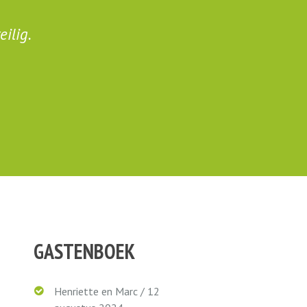
ilig.
Heerl
GASTENBOEK
Henriette en Marc
/
12