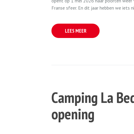
opent op 1 mei 2026 haar poorten weer vo
Franse sfeer. En dit jaar hebben we iets n
LEES MEER
Camping La Be
opening