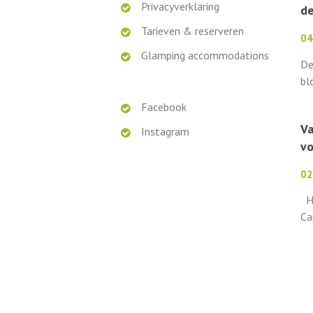
Privacyverklaring
de
Tarieven & reserveren
04
Glamping accommodations
De
bl
we
Facebook
Ca
Va
me
Instagram
vo
voo
02
Ha
Ca
he
Be
al