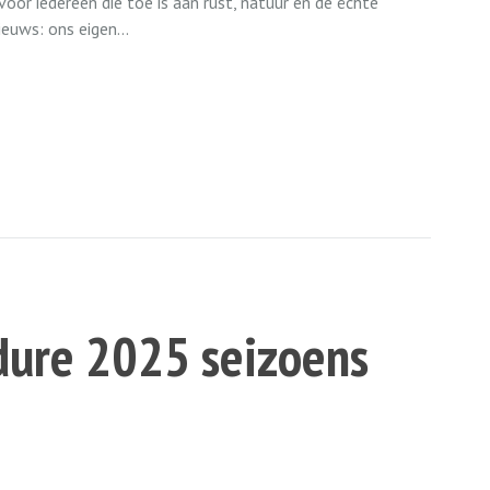
or iedereen die toe is aan rust, natuur en de échte
ieuws: ons eigen...
dure 2025 seizoens