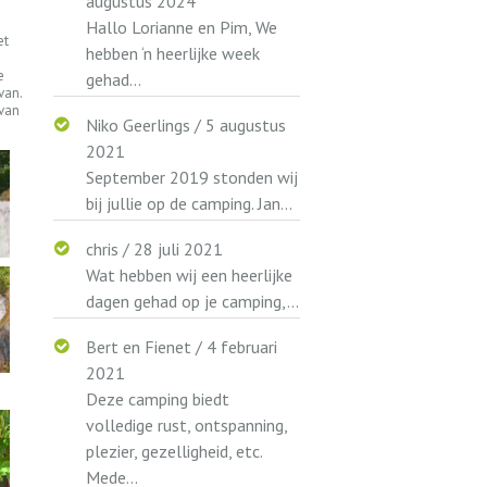
augustus 2024
Hallo Lorianne en Pim, We
et
hebben ‘n heerlijke week
e
gehad...
van.
van
Niko Geerlings
/
5 augustus
2021
September 2019 stonden wij
bij jullie op de camping. Jan...
chris
/
28 juli 2021
Wat hebben wij een heerlijke
dagen gehad op je camping,...
Bert en Fienet
/
4 februari
2021
Deze camping biedt
volledige rust, ontspanning,
plezier, gezelligheid, etc.
Mede...