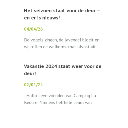
Het seizoen staat voor de deur —
en er is nieuws!
04/04/26
De vogels zingen, de lavendel bloeit en
wij rollen de welkomstmat alvast uit.
Camping La Bédure opent op 1 mei 2026
haar poorten weer voor...
Vakantie 2024 staat weer voor de
deur!
02/01/24
Hallo lieve vrienden van Camping La
Bedure, Namens het hele team van
Camping La Bedure wensen we jullie de
allerbeste wensen voor het...