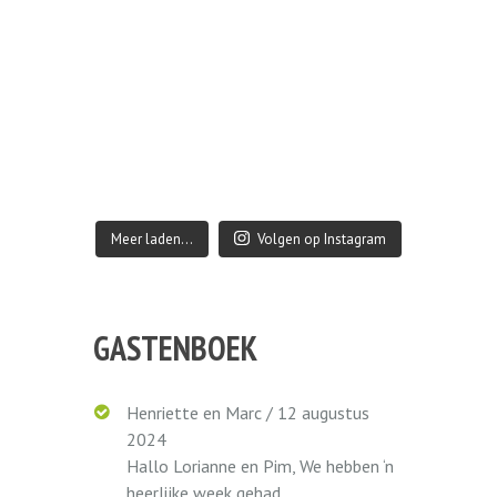
Meer laden…
Volgen op Instagram
GASTENBOEK
Henriette en Marc
/
12 augustus
2024
Hallo Lorianne en Pim, We hebben ‘n
heerlijke week gehad...