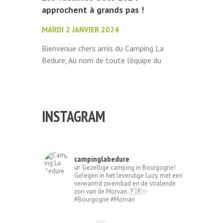
approchent à grands pas !
MARDI 2 JANVIER 2024
Bienvenue chers amis du Camping La
Bedure, Au nom de toute l’équipe du
Camping La Bedure, nous vous
souhaitons une excellente année ! Nous...
INSTAGRAM
campinglabedure
🌿 Gezellige camping in Bourgogne!
Gelegen in het levendige Luzy, met een
verwarmd zwembad en de stralende
zon van de Morvan. 🇫🇷✨
#Bourgogne #Morvan