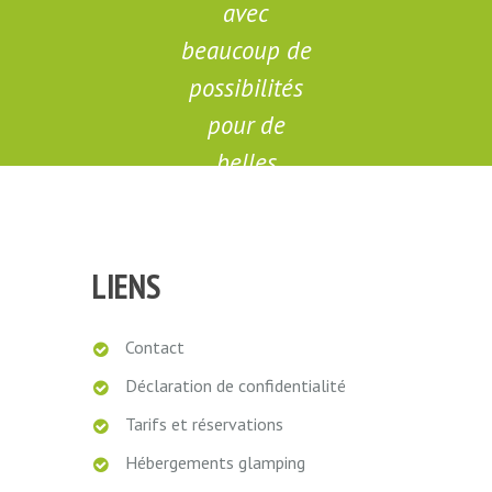
avec
s
beaucoup de
possibilités
pour de
belles
excursions
dans la
région.
LIENS
Contact
Déclaration de confidentialité
Marieke
Tarifs et réservations
Hébergements glamping