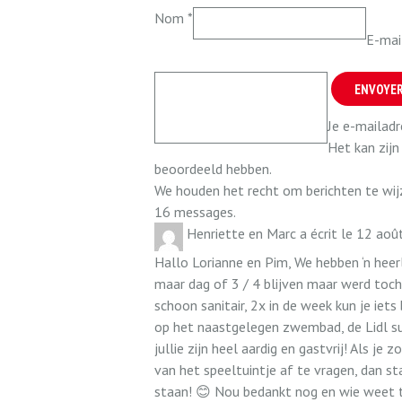
Nom
*
E-mai
Je e-mailadr
Het kan zijn
beoordeeld hebben.
We houden het recht om berichten te wijzi
16 messages.
Henriette en Marc
a écrit le
12 aoû
Hallo Lorianne en Pim, We hebben ‘n heerl
maar dag of 3 / 4 blijven maar werd toc
schoon sanitair, 2x in de week kun je iets
op het naastgelegen zwembad, de Lidl s
jullie zijn heel aardig en gastvrij! Als je
van het speeltuintje af te vragen, dan sta
staan! 😊 Nou bedankt nog en wie weet to