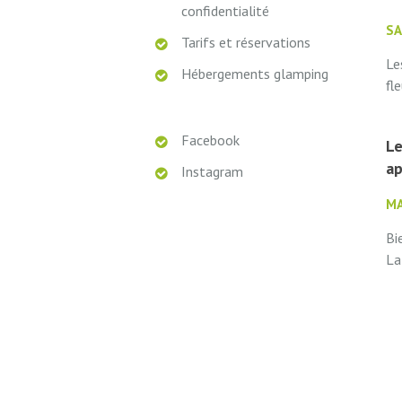
confidentialité
SA
Tarifs et réservations
Le
Hébergements glamping
fl
ta
Bé
Facebook
Le
ma
ap
Instagram
MA
Bi
La
l’
no
ex