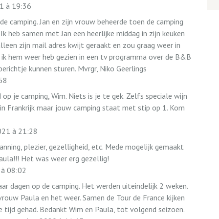
1
à
19:36
 de camping. Jan en zijn vrouw beheerde toen de camping
 Ik heb samen met Jan een heerlijke middag in zijn keuken
leen zijn mail adres kwijt geraakt en zou graag weer in
 ik hem weer heb gezien in een tv programma over de B&B
 berichtje kunnen sturen. Mvrgr, Niko Geerlings
58
op je camping, Wim. Niets is je te gek. Zelfs speciale wijn
n in Frankrijk maar jouw camping staat met stip op 1. Kom
021
à
21:28
nning, plezier, gezelligheid, etc. Mede mogelijk gemaakt
ula!!! Het was weer erg gezellig!
à
08:02
r dagen op de camping. Het werden uiteindelijk 2 weken.
vrouw Paula en het weer. Samen de Tour de France kijken
 tijd gehad. Bedankt Wim en Paula, tot volgend seizoen.