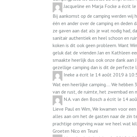
Jacqueline en Marja Focke
a écrit le
Bij aankomst op de camping werden wij h
één en ander over de camping en deden da
ze gaven aan dat als je wat nodig had, da
sanitair authentiek en heel schoon en ru
koken is dit ook geen probleem. Want Wim
geluk dat de vrienden Jan en Kathleen e
smaakte heerlijk dus ook onze dank aan J
gezellige camping dan is dit de perfecte 
Ineke
a écrit le
14 août 2019
à
10:
Wat een heerlijke camping.... We hebben 
van de rust, de ruimte, het zwembad en 
N.A. van den Bosch
a écrit le
14 aoû
Lieve Paul en Wim, We kwamen voor een p
alles aan om het de gasten naar de zin te
prachtige omgeving waar we heel wat kil
Groeten Nico en Teuni