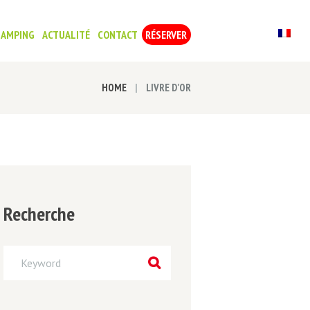
X
M
LAMPING
ACTUALITÉ
CONTACT
RÉSERVER
F
HOME
LIVRE D’OR
Recherche