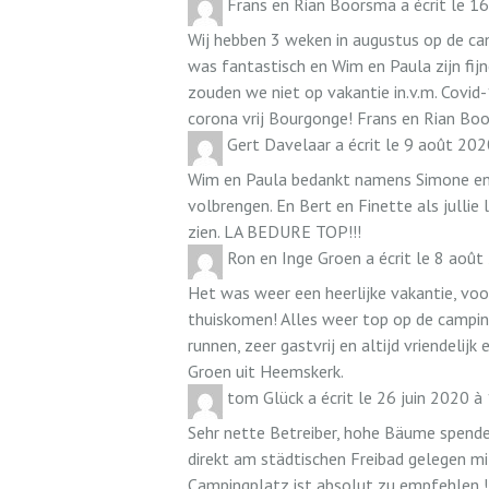
Frans en Rian Boorsma
a écrit le
16
Wij hebben 3 weken in augustus op de ca
was fantastisch en Wim en Paula zijn fijn
zouden we niet op vakantie in.v.m. Covid
corona vrij Bourgonge! Frans en Rian Bo
Gert Davelaar
a écrit le
9 août 202
Wim en Paula bedankt namens Simone en 
volbrengen. En Bert en Finette als jullie 
zien. LA BEDURE TOP!!!
Ron en Inge Groen
a écrit le
8 août
Het was weer een heerlijke vakantie, voor
thuiskomen! Alles weer top op de campin
runnen, zeer gastvrij en altijd vriendeli
Groen uit Heemskerk.
tom Glück
a écrit le
26 juin 2020
à
Sehr nette Betreiber, hohe Bäume spenden
direkt am städtischen Freibad gelegen mi
Campingplatz ist absolut zu empfehlen 