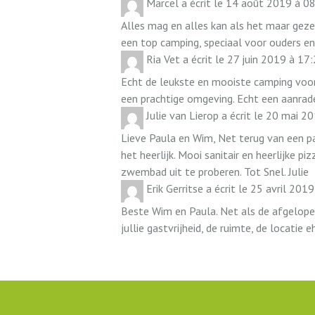
Marcel
a écrit le
14 août 2019
à
08
Alles mag en alles kan als het maar gezel
een top camping, speciaal voor ouders en 
Ria Vet
a écrit le
27 juin 2019
à
17:
Echt de leukste en mooiste camping voor 
een prachtige omgeving. Echt een aanrade
Julie van Lierop
a écrit le
20 mai 20
Lieve Paula en Wim, Net terug van een pa
het heerlijk. Mooi sanitair en heerlijke 
zwembad uit te proberen. Tot Snel. Julie
Erik Gerritse
a écrit le
25 avril 2019
Beste Wim en Paula. Net als de afgelope
jullie gastvrijheid, de ruimte, de locatie 