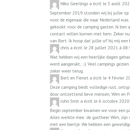
Niko Geerlings
a écrit le
5 août 202
September 2019 stonden wij bij jullie op
voor de eigenaar die naar Nederland was.
gekookt voor de camping gasten. Ik ben al
contact willen komen met hem. Zeker nu
van Bert. Ik hoop dat jullie of hij mij een
chris
a écrit le
28 juillet 2021
à
08:
Wat hebben wij een heerlijke dagen gehad 
werd aangerukt, :-). Veel campings gezie
zeker weer terug.
Bert en Fienet
a écrit le
4 février 2
Deze camping biedt volledige rust, ontspa
door ontzettend lieve mensen, Wim en Pa
John Smit
a écrit le
6 octobre 2020
Begin september kwamen we voor een paa
Alles werkte mee: de gastheer Wim, zijn 
met een biertje. We hebben een geweldige