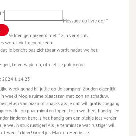
l
*
Message du livre d’or
*
Velden gemarkeerd met * zijn verplicht.
es wordt niet gepubliceerd.
 dat je bericht pas zichtbaar wordt nadat we het
gen, te verwijderen, of niet te publiceren.
t 2024
à
14:23
ijke week gehad bij jullie op de camping! Zouden eigenlijk
h ‘n week! Mooie ruime plaatsten met zon en schaduw,
 bestellen van pizza of snacks als je dat wil, gratis toegang
upermarkt op paar minuten lopen, toch wel heel handig…èn
 zonder kinderen bent is het handig om een plekje iets verder
 je wel ‘n stuk rustiger! Als je tenminste wat rustiger wil
t weer ‘n keer! Groetjes Marc en Henriette.