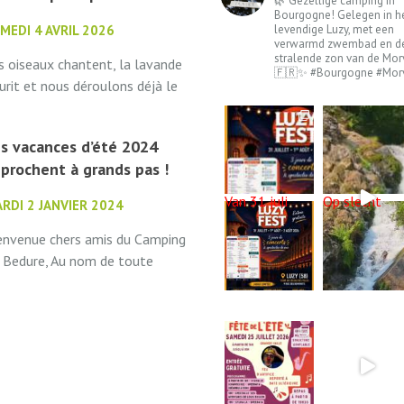
🌿 Gezellige camping in
Bourgogne! Gelegen in h
levendige Luzy, met een
MEDI 4 AVRIL 2026
verwarmd zwembad en d
stralende zon van de Mor
s oiseaux chantent, la lavande
🇫🇷✨ #Bourgogne #Mor
eurit et nous déroulons déjà le
pis de bienvenue. Camping La
dure ouvre ses portes le 1er
s vacances d’été 2024
i 2026 à tous...
prochent à grands pas !
Van 31 juli
Op slecht
RDI 2 JANVIER 2024
envenue chers amis du Camping
 Bedure, Au nom de toute
équipe du Camping La Bedure,
us vous souhaitons une
cellente année ! Nous...