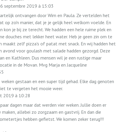
6 septembre 2019
à
15:03
artelijk ontvangen door Wim en Paula. Ze vertelden het
t op zo'n manier, dat je je gelijk heel welkom voelde. En
n kon je bij ze terecht. We hadden een hele ruime plek en
ime douches met lekker heet water. Heb je geen zin om te
 maakt zelf pizza's of patat met snack. En wij hadden het
en avond voor goulash met salade hadden gezorgd. Deze
an en Kathleen. Dus mensen wil je een rustige maar
locatie in de Movan. Mvg Marja en Jacqueline
55
3 weken gestaan en een super tijd gehad. Elke dag genoten
niet te vergeten het mooie weer.
t 2019
à
10:28
aar dagen maar dat werden vier weken. Jullie doen er
 maken, allebei zo zorgzaam en gastvrij. En dan die
ometertjes hebben gefietst. We komen zeker terug!!!