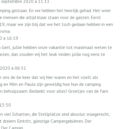
 septembre 2020
à
11:13
mping gestaan. En we hebben het heerlijk gehad. Het weer
e mensen die altijd klaar staan voor de gasten. Eerst
-19, maar we zijn blij dat we het toch gedaan hebben in een
orsma.
0
à
16:19
Gert, jullie hebben onze vakantie tot maximaal weten te
lezen, dan zouden wij het leuk vinden jullie nog eens te
 2020
à
06:51
 ons de 6e keer dat wij hier waren en het voelt als
g en Wim en Paula zijn geweldig hoe hun de camping
jk en behulpzaam. Bedankt voor alles! Groetjes van de fam.
15:50
 viel Schatten, die Stellplätze sind absolut waagerecht,
t dreiem Eintritt, gùnstige Campergebühren. Der
! Der Campin