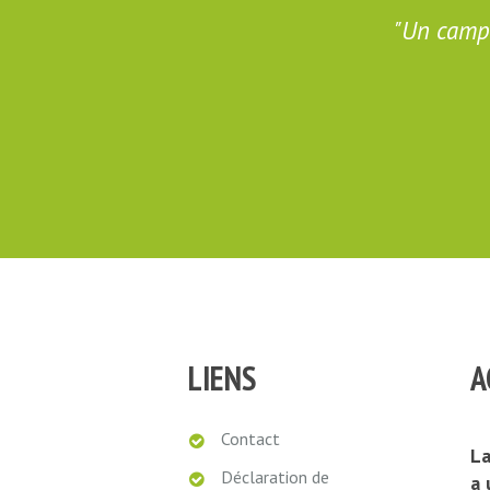
réable.
Un campi
LIENS
A
Contact
La
Déclaration de
a 