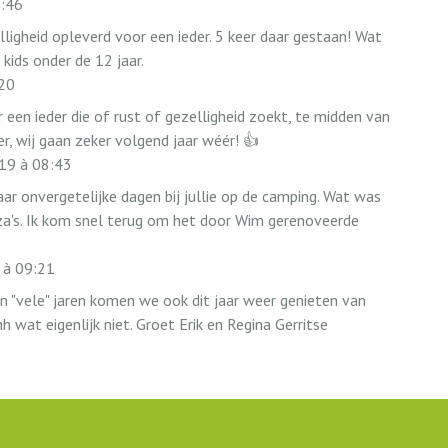
:46
ligheid opleverd voor een ieder. 5 keer daar gestaan! Wat
kids onder de 12 jaar.
20
een ieder die of rust of gezelligheid zoekt, te midden van
r, wij gaan zeker volgend jaar wéér! 👍
19
à
08:43
ar onvergetelijke dagen bij jullie op de camping. Wat was
pizza's. Ik kom snel terug om het door Wim gerenoveerde
à
09:21
n "vele" jaren komen we ook dit jaar weer genieten van
ehh wat eigenlijk niet. Groet Erik en Regina Gerritse