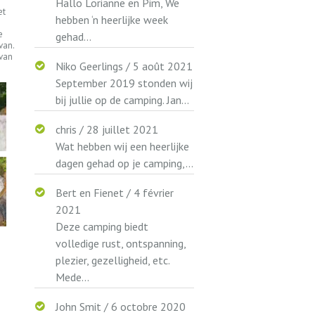
Hallo Lorianne en Pim, We
et
hebben ‘n heerlijke week
e
gehad...
van.
van
Niko Geerlings
/
5 août 2021
September 2019 stonden wij
bij jullie op de camping. Jan...
chris
/
28 juillet 2021
Wat hebben wij een heerlijke
dagen gehad op je camping,...
Bert en Fienet
/
4 février
2021
Deze camping biedt
volledige rust, ontspanning,
plezier, gezelligheid, etc.
Mede...
John Smit
/
6 octobre 2020