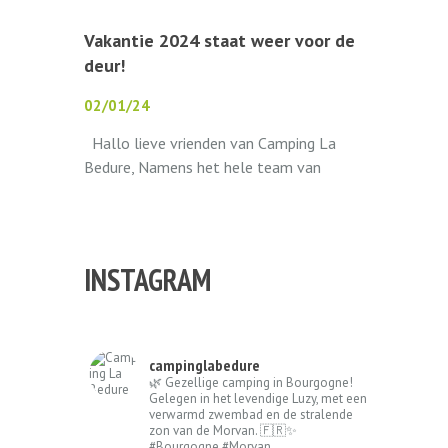
haar poorten weer voor...
Vakantie 2024 staat weer voor de
deur!
02/01/24
Hallo lieve vrienden van Camping La
Bedure, Namens het hele team van
Camping La Bedure wensen we jullie de
allerbeste wensen voor het...
INSTAGRAM
campinglabedure
🌿 Gezellige camping in Bourgogne!
Gelegen in het levendige Luzy, met een
verwarmd zwembad en de stralende
zon van de Morvan. 🇫🇷✨
#Bourgogne #Morvan