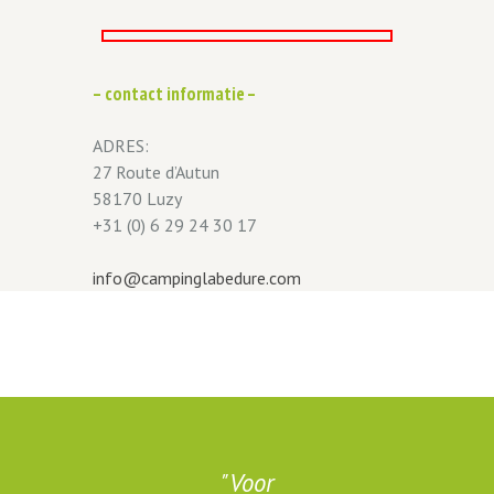
– contact informatie –
ADRES:
27 Route d’Autun
58170 Luzy
+31 (0) 6 29 24 30 17
info@campinglabedure.com
g
Voor