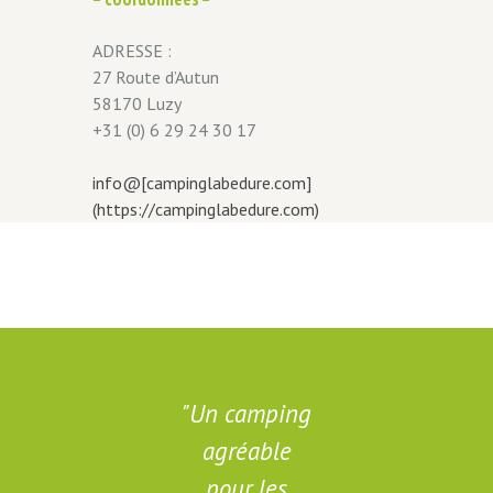
ADRESSE :
27 Route d’Autun
58170 Luzy
+31 (0) 6 29 24 30 17
info@[campinglabedure.com]
(https://campinglabedure.com)
g
Un camping
agréable
pour les