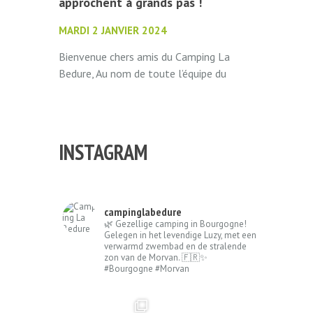
approchent à grands pas !
MARDI 2 JANVIER 2024
Bienvenue chers amis du Camping La
Bedure, Au nom de toute l’équipe du
Camping La Bedure, nous vous
souhaitons une excellente année ! Nous...
INSTAGRAM
campinglabedure
🌿 Gezellige camping in Bourgogne!
Gelegen in het levendige Luzy, met een
verwarmd zwembad en de stralende
zon van de Morvan. 🇫🇷✨
#Bourgogne #Morvan