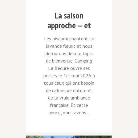
La saison
approche — et
on a une
Les oiseaux chantent, la
surprise pour
lavande fleurit et nous
vous !
déroulons déjà le tapis
de bienvenue. Camping
La Bédure ouvre ses
portes le 1er mai 2026 à
tous ceux qui ont besoin
de calme, de nature et
de la vraie ambiance
française. Et cette
année, nous avons...